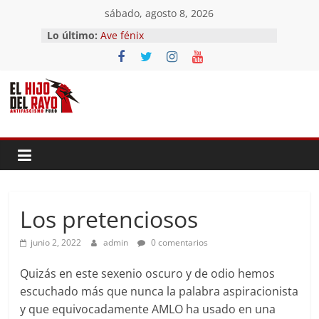
Saltar
sábado, agosto 8, 2026
El segundo (Del II Tomo del
al
Lo último:
Pandemonium)
contenido
Ave fénix
¿Dios no existe?
First Time
Hubo un día
Los pretenciosos
junio 2, 2022
admin
0 comentarios
Quizás en este sexenio oscuro y de odio hemos
escuchado más que nunca la palabra aspiracionista
y que equivocadamente AMLO ha usado en una