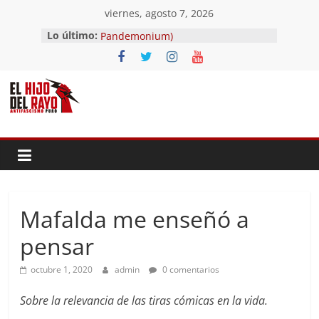
Saltar
viernes, agosto 7, 2026
al
El segundo (Del II Tomo del
Lo último:
contenido
Pandemonium)
Ave fénix
¿Dios no existe?
First Time
Hubo un día
Mafalda me enseñó a
pensar
octubre 1, 2020
admin
0 comentarios
Sobre la relevancia de las tiras cómicas en la vida.