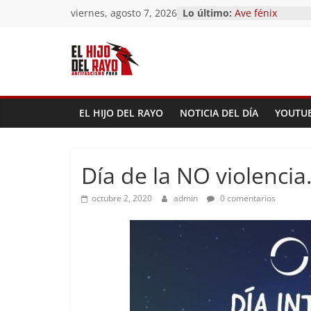
Saltar
viernes, agosto 7, 2026
Lo último:
Ave fénix
al
¿Dios no existe?
First Time
contenido
Hubo un día
El segundo (Del 
Pandemonium)
EL HIJO DEL RAYO
NOTICIA DEL DÍA
YOUTU
Día de la NO violencia
octubre 2, 2020
admin
0 comentarios