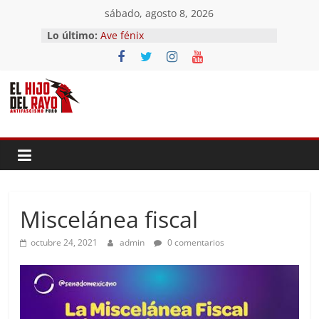
Saltar
sábado, agosto 8, 2026
al
Lo último:
Ave fénix
contenido
¿Dios no existe?
First Time
Hubo un día
El segundo (Del II Tomo del
Pandemonium)
Miscelánea fiscal
octubre 24, 2021
admin
0 comentarios