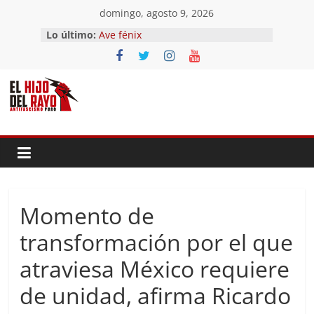
Saltar
domingo, agosto 9, 2026
El segundo (Del II Tomo del
al
Lo último:
Pandemonium)
contenido
Ave fénix
¿Dios no existe?
First Time
Hubo un día
Momento de
transformación por el que
atraviesa México requiere
de unidad, afirma Ricardo