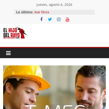
Saltar
jueves, agosto 6, 2026
al
Lo último:
Ave fénix
contenido
¿Dios no existe?
First Time
Hubo un día
El segundo (Del II Tomo del
Pandemonium)