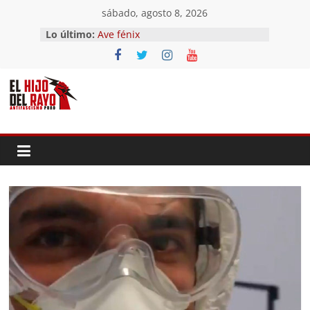
Saltar
sábado, agosto 8, 2026
al
Lo último:
Ave fénix
contenido
¿Dios no existe?
First Time
Hubo un día
El segundo (Del II Tomo del
Pandemonium)