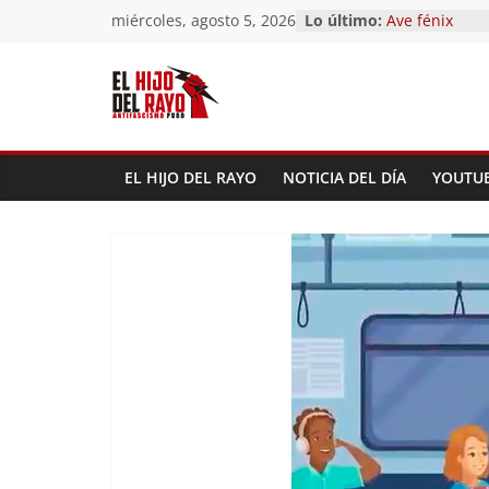
Saltar
miércoles, agosto 5, 2026
Lo último:
Pandemonium
al
Ave fénix
¿Dios no exist
contenido
First Time
Hubo un día
EL HIJO DEL RAYO
NOTICIA DEL DÍA
YOUTU