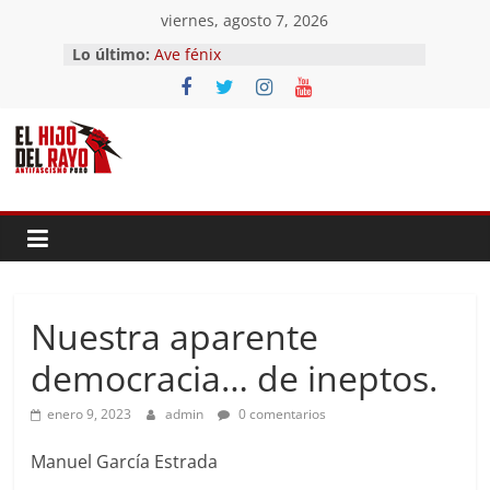
Saltar
viernes, agosto 7, 2026
El segundo (Del II Tomo del
al
Lo último:
Pandemonium)
contenido
Ave fénix
¿Dios no existe?
First Time
Hubo un día
Nuestra aparente
democracia… de ineptos.
enero 9, 2023
admin
0 comentarios
Manuel García Estrada