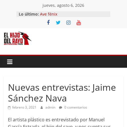
Saltar
jueves, agosto 6, 2026
al
Lo último:
Ave fénix
contenido
¿Dios no existe?
First Time
Hubo un día
El segundo (Del II Tomo del
Pandemonium)
Nuevas entrevistas: Jaime
Sánchez Nava
febrero 3, 2021
admin
0 comentarios
El artista plástico es entrevistado por Manuel
García Estrada, el hijo del rayo, y nos cuenta sus