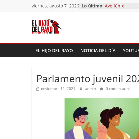
Saltar
viernes, agosto 7, 2026
Lo último:
Pandemonium)
al
Ave fénix
¿Dios no existe?
contenido
First Time
Hubo un día
EL HIJO DEL RAYO
NOTICIA DEL DÍA
YOUTU
Parlamento juvenil 20
noviembre 11, 2021
admin
0 comentarios