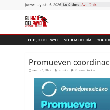
Saltar
jueves, agosto 6, 2026
Lo último:
Pandemonium)
al
Ave fénix
¿Dios no existe?
contenido
First Time
Hubo un día
EL HIJO DEL RAYO
NOTICIA DEL DÍA
YOUTU
Promueven coordinaci
enero 7, 2022
admin
0 comentarios