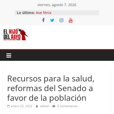
Saltar
viernes, agosto 7, 2026
al
Lo último:
Ave fénix
contenido
¿Dios no existe?
First Time
Hubo un día
El segundo (Del II Tomo del
Pandemonium)
Recursos para la salud,
reformas del Senado a
favor de la población
enero 22, 2022
admin
0 comentarios