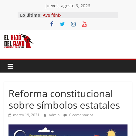
Saltar
jueves, agosto 6, 2026
al
Lo último:
Ave fénix
contenido
¿Dios no existe?
First Time
Hubo un día
El segundo (Del II Tomo del
Pandemonium)
Reforma constitucional
sobre símbolos estatales
marzo 19, 2021
admin
0 comentarios