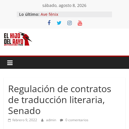
Saltar
sábado, agosto 8, 2026
al
Lo último:
Ave fénix
contenido
¿Dios no existe?
First Time
Hubo un día
El segundo (Del II Tomo del
Pandemonium)
Regulación de contratos
de traducción literaria,
Senado
febrero 9, 2022
admin
0 comentarios