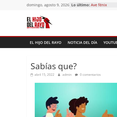
Saltar
domingo, agosto 9, 2026
Lo último:
Pandemonium
al
Ave fénix
¿Dios no existe
contenido
First Time
Hubo un día
EL HIJO DEL RAYO
NOTICIA DEL DÍA
YOUTU
Sabías que?
abril 15, 2022
admin
0 comentarios