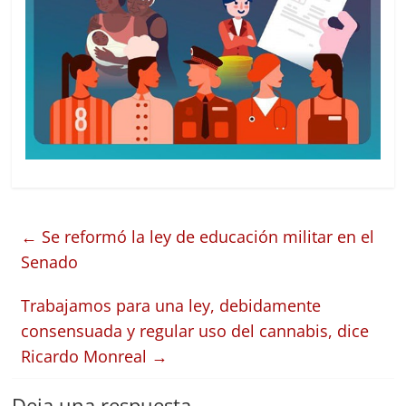
←
Se reformó la ley de educación militar en el
Senado
Trabajamos para una ley, debidamente
consensuada y regular uso del cannabis, dice
Ricardo Monreal
→
Deja una respuesta