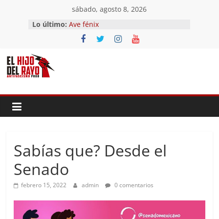
Saltar
sábado, agosto 8, 2026
al
Lo último:
Ave fénix
contenido
¿Dios no existe?
First Time
Hubo un día
El segundo (Del II Tomo del
Pandemonium)
Sabías que? Desde el
Senado
febrero 15, 2022
admin
0 comentarios