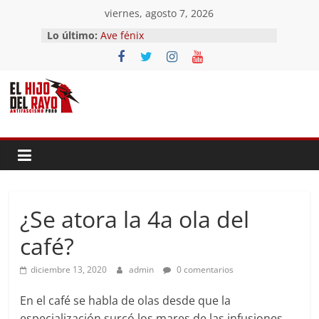
Saltar
viernes, agosto 7, 2026
El segundo (Del II Tomo del
al
Lo último:
Pandemonium)
contenido
Ave fénix
¿Dios no existe?
First Time
Hubo un día
¿Se atora la 4a ola del
café?
diciembre 13, 2020
admin
0 comentarios
En el café se habla de olas desde que la
especialización surcó los mares de las infusiones