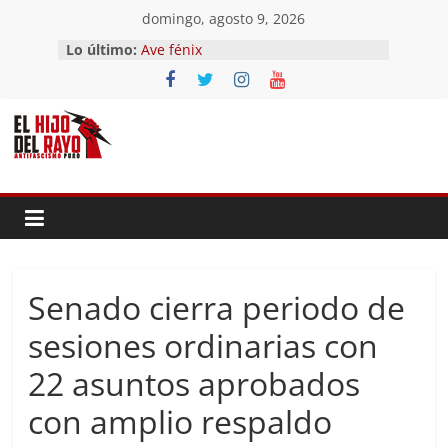
Saltar
domingo, agosto 9, 2026
El segundo (Del II Tomo del
al
Lo último:
Pandemonium)
contenido
Ave fénix
¿Dios no existe?
First Time
Hubo un día
Senado cierra periodo de
sesiones ordinarias con
22 asuntos aprobados
con amplio respaldo