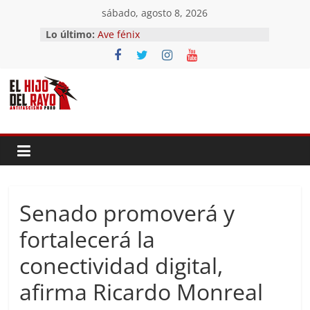
Saltar
sábado, agosto 8, 2026
El segundo (Del II Tomo del
al
Lo último:
Pandemonium)
contenido
Ave fénix
¿Dios no existe?
First Time
Hubo un día
Senado promoverá y
fortalecerá la
conectividad digital,
afirma Ricardo Monreal