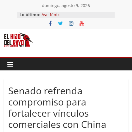
Saltar
domingo, agosto 9, 2026
El segundo (Del II Tomo del
al
Lo último:
Pandemonium)
contenido
Ave fénix
¿Dios no existe?
First Time
Hubo un día
Senado refrenda
compromiso para
fortalecer vínculos
comerciales con China