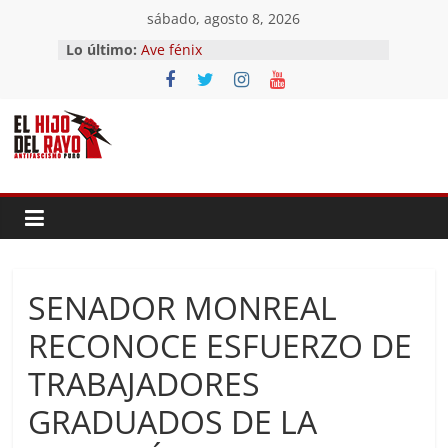
Saltar
sábado, agosto 8, 2026
El segundo (Del II Tomo del
al
Lo último:
Pandemonium)
contenido
Ave fénix
¿Dios no existe?
First Time
Hubo un día
SENADOR MONREAL
RECONOCE ESFUERZO DE
TRABAJADORES
GRADUADOS DE LA