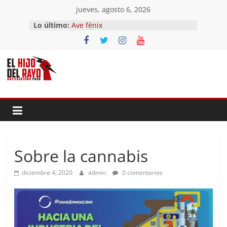
Saltar
jueves, agosto 6, 2026
al
Lo último:
Ave fénix
contenido
¿Dios no existe?
First Time
Hubo un día
El segundo (Del II Tomo del
Pandemonium)
Sobre la cannabis
diciembre 4, 2020
admin
0 comentarios