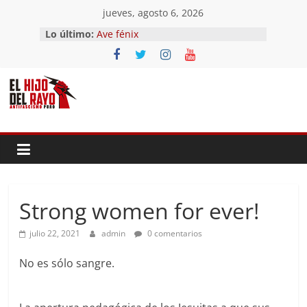
Saltar
jueves, agosto 6, 2026
El segundo (Del II Tomo del
al
Lo último:
Pandemonium)
contenido
Ave fénix
¿Dios no existe?
First Time
Hubo un día
Strong women for ever!
julio 22, 2021
admin
0 comentarios
No es sólo sangre.