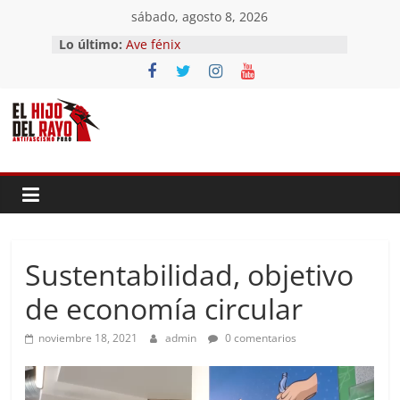
Saltar
sábado, agosto 8, 2026
al
Lo último:
Ave fénix
contenido
¿Dios no existe?
First Time
Hubo un día
El segundo (Del II Tomo del
Pandemonium)
Sustentabilidad, objetivo
de economía circular
noviembre 18, 2021
admin
0 comentarios