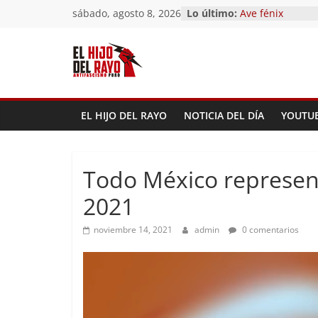
Saltar
sábado, agosto 8, 2026
Lo último:
Pandemonium)
al
Ave fénix
¿Dios no existe?
contenido
First Time
Hubo un día
EL HIJO DEL RAYO
NOTICIA DEL DÍA
YOUTU
Todo México represent
2021
noviembre 14, 2021
admin
0 comentarios