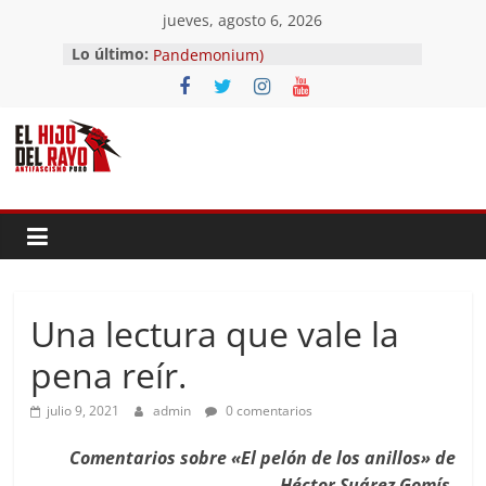
Saltar
jueves, agosto 6, 2026
al
El segundo (Del II Tomo del
Lo último:
contenido
Pandemonium)
Ave fénix
¿Dios no existe?
First Time
Hubo un día
Una lectura que vale la
pena reír.
julio 9, 2021
admin
0 comentarios
Comentarios sobre «El pelón de los anillos» de
Héctor Suárez Gomís.