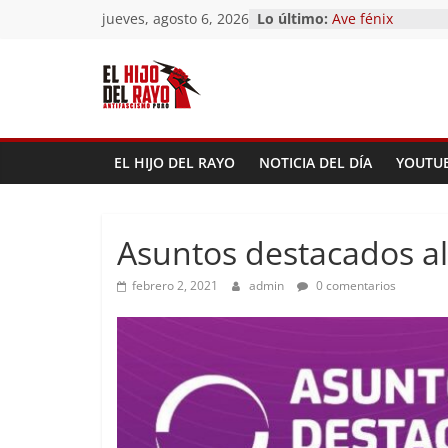
Saltar
jueves, agosto 6, 2026
Lo último:
Pandemonium)
al
Ave fénix
contenido
¿Dios no existe?
First Time
Hubo un día
EL HIJO DEL RAYO
NOTICIA DEL DÍA
YOUTU
Asuntos destacados al
febrero 2, 2021
admin
0 comentarios