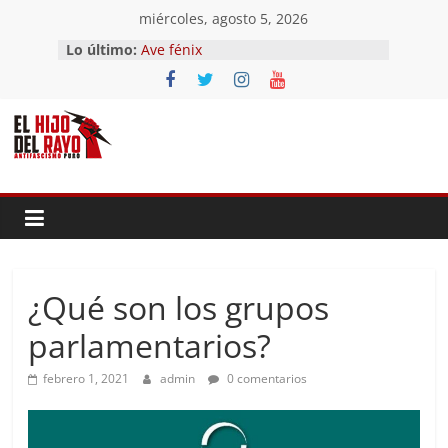
Saltar
miércoles, agosto 5, 2026
al
Lo último:
Ave fénix
contenido
¿Dios no existe?
First Time
Hubo un día
El segundo (Del II Tomo del
Pandemonium)
¿Qué son los grupos
parlamentarios?
febrero 1, 2021
admin
0 comentarios