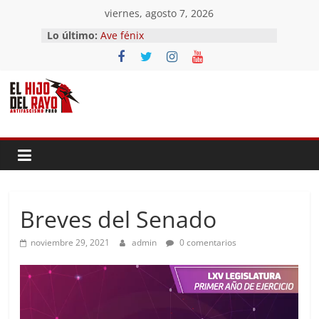
Saltar
viernes, agosto 7, 2026
al
Lo último:
Ave fénix
contenido
¿Dios no existe?
First Time
Hubo un día
El segundo (Del II Tomo del
Pandemonium)
Breves del Senado
noviembre 29, 2021
admin
0 comentarios