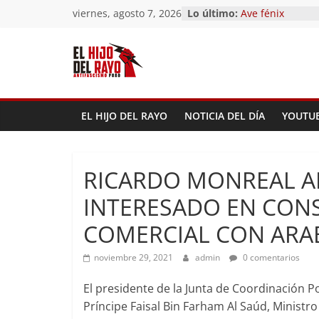
El segundo (Del 
Saltar
viernes, agosto 7, 2026
Lo último:
Pandemonium)
al
Ave fénix
contenido
¿Dios no existe?
First Time
Hubo un día
EL HIJO DEL RAYO
NOTICIA DEL DÍA
YOUTU
RICARDO MONREAL A
INTERESADO EN CON
COMERCIAL CON ARAB
noviembre 29, 2021
admin
0 comentarios
El presidente de la Junta de Coordinación P
Príncipe Faisal Bin Farham Al Saúd, Ministro