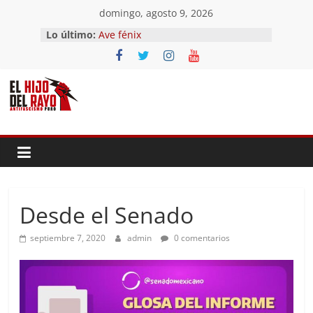
Saltar
domingo, agosto 9, 2026
El segundo (Del II Tomo del
al
Lo último:
Pandemonium)
contenido
Ave fénix
¿Dios no existe?
First Time
Hubo un día
Desde el Senado
septiembre 7, 2020
admin
0 comentarios