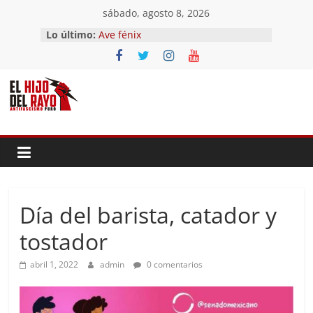
Saltar
sábado, agosto 8, 2026
al
Lo último:
Ave fénix
contenido
¿Dios no existe?
First Time
Hubo un día
El segundo (Del II Tomo del
Pandemonium)
Día del barista, catador y
tostador
abril 1, 2022
admin
0 comentarios