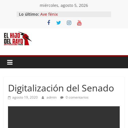
Saltar
miércoles, agosto 5, 2026
al
Lo último:
Ave fénix
contenido
¿Dios no existe?
First Time
Hubo un día
El segundo (Del II Tomo del
Pandemonium)
Digitalización del Senado
agosto 19, 2020
admin
0 comentarios