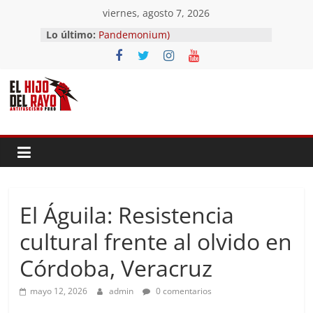
Saltar
viernes, agosto 7, 2026
al
El segundo (Del II Tomo del
Lo último:
Pandemonium)
contenido
Ave fénix
¿Dios no existe?
First Time
Hubo un día
El Águila: Resistencia
cultural frente al olvido en
Córdoba, Veracruz
mayo 12, 2026
admin
0 comentarios