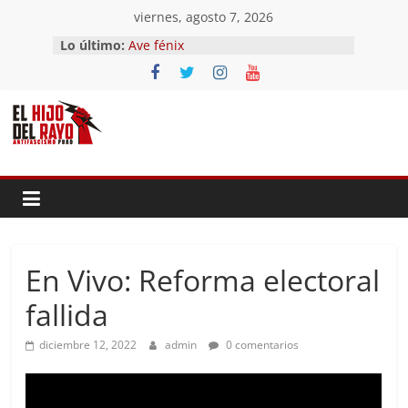
Saltar
viernes, agosto 7, 2026
El segundo (Del II Tomo del
al
Lo último:
Pandemonium)
contenido
Ave fénix
¿Dios no existe?
First Time
Hubo un día
En Vivo: Reforma electoral
fallida
diciembre 12, 2022
admin
0 comentarios