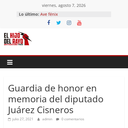
Saltar
viernes, agosto 7, 2026
al
Lo último:
Ave fénix
contenido
¿Dios no existe?
First Time
Hubo un día
El segundo (Del II Tomo del
Pandemonium)
Guardia de honor en
memoria del diputado
Juárez Cisneros
julio 27, 2021
admin
0 comentarios