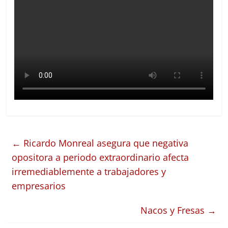
←
Ricardo Monreal asegura que negativa
opositora a periodo extraordinario afecta
irremediablemente a trabajadores y
empresarios
Nacos y Fresas
→