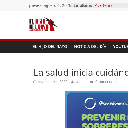
Saltar
jueves, agosto 6, 2026
Lo último:
Pandemonium)
al
Ave fénix
¿Dios no existe?
contenido
First Time
Hubo un día
EL HIJO DEL RAYO
NOTICIA DEL DÍA
YOUTU
La salud inicia cuidán
noviembre 4, 2020
admin
0 comentarios