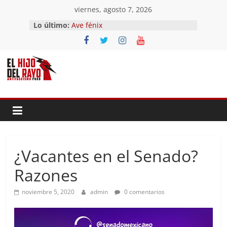
Saltar
viernes, agosto 7, 2026
al
Lo último:
Ave fénix
contenido
¿Dios no existe?
First Time
Hubo un día
El segundo (Del II Tomo del
Pandemonium)
¿Vacantes en el Senado?
Razones
noviembre 5, 2020
admin
0 comentarios