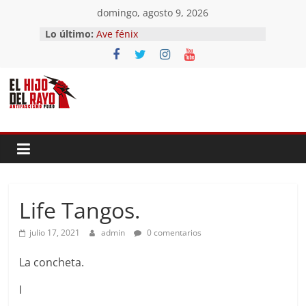
Saltar
domingo, agosto 9, 2026
El segundo (Del II Tomo del
al
Lo último:
Pandemonium)
contenido
Ave fénix
¿Dios no existe?
First Time
Hubo un día
Life Tangos.
julio 17, 2021
admin
0 comentarios
La concheta.
I