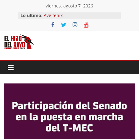
Saltar
viernes, agosto 7, 2026
al
Lo último:
Ave fénix
contenido
¿Dios no existe?
First Time
Hubo un día
El segundo (Del II Tomo del
Pandemonium)