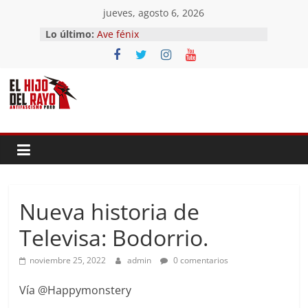
Saltar
jueves, agosto 6, 2026
al
Lo último:
Ave fénix
contenido
¿Dios no existe?
First Time
Hubo un día
El segundo (Del II Tomo del
Pandemonium)
Nueva historia de
Televisa: Bodorrio.
noviembre 25, 2022
admin
0 comentarios
Vía @Happymonstery