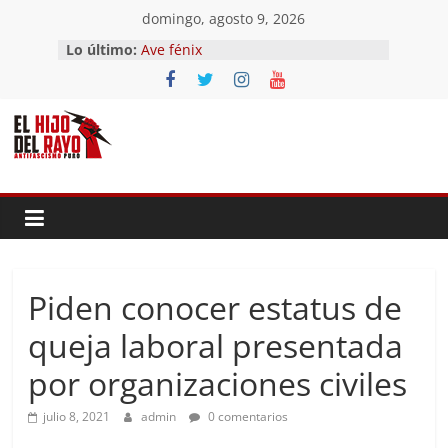
Saltar
domingo, agosto 9, 2026
El segundo (Del II Tomo del
al
Lo último:
Pandemonium)
contenido
Ave fénix
¿Dios no existe?
First Time
Hubo un día
Piden conocer estatus de
queja laboral presentada
por organizaciones civiles
julio 8, 2021
admin
0 comentarios