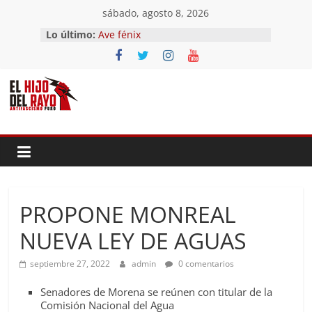
Saltar
sábado, agosto 8, 2026
al
Lo último:
Ave fénix
contenido
¿Dios no existe?
First Time
Hubo un día
El segundo (Del II Tomo del
Pandemonium)
PROPONE MONREAL
NUEVA LEY DE AGUAS
septiembre 27, 2022
admin
0 comentarios
Senadores de Morena se reúnen con titular de la
Comisión Nacional del Agua