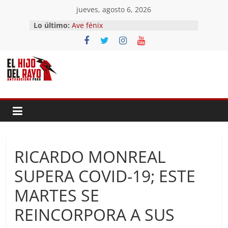
Saltar
jueves, agosto 6, 2026
El segundo (Del II Tomo del
al
Lo último:
Pandemonium)
contenido
Ave fénix
¿Dios no existe?
First Time
Hubo un día
RICARDO MONREAL
SUPERA COVID-19; ESTE
MARTES SE
REINCORPORA A SUS