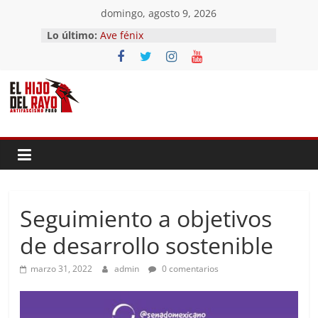
Saltar
domingo, agosto 9, 2026
al
Lo último:
Ave fénix
contenido
¿Dios no existe?
First Time
Hubo un día
El segundo (Del II Tomo del
Pandemonium)
Seguimiento a objetivos
de desarrollo sostenible
marzo 31, 2022
admin
0 comentarios