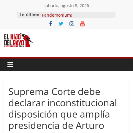
Saltar
sábado, agosto 8, 2026
al
El segundo (Del II Tomo del
Lo último:
contenido
Pandemonium)
Ave fénix
¿Dios no existe?
First Time
Hubo un día
Suprema Corte debe
declarar inconstitucional
disposición que amplía
presidencia de Arturo