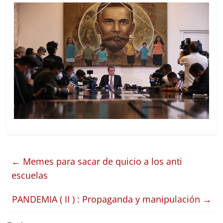
←
Memes para sacar de quicio a los anti
escuelas
PANDEMIA ( II ) : Propaganda y manipulación
→