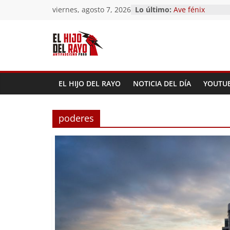
Saltar
viernes, agosto 7, 2026
Lo último:
Ave fénix
al
¿Dios no existe?
First Time
contenido
Hubo un día
El segundo (Del 
Pandemonium)
EL HIJO DEL RAYO
NOTICIA DEL DÍA
YOUTU
poderes