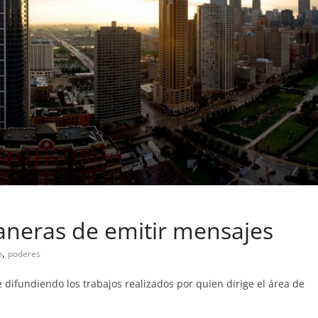
aneras de emitir mensajes
,
o
poderes
 difundiendo los trabajos realizados por quien dirige el área de