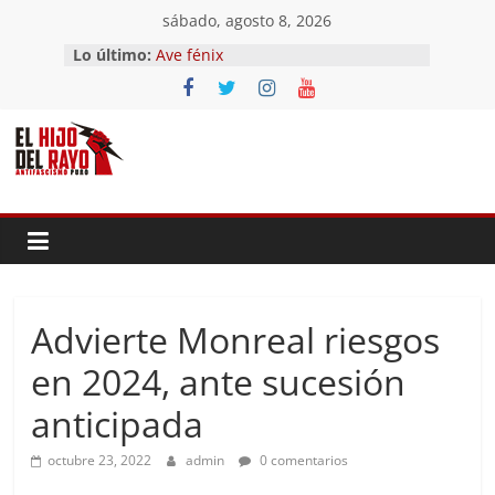
Saltar
sábado, agosto 8, 2026
al
Lo último:
Ave fénix
contenido
¿Dios no existe?
First Time
Hubo un día
El segundo (Del II Tomo del
Pandemonium)
Advierte Monreal riesgos
en 2024, ante sucesión
anticipada
octubre 23, 2022
admin
0 comentarios