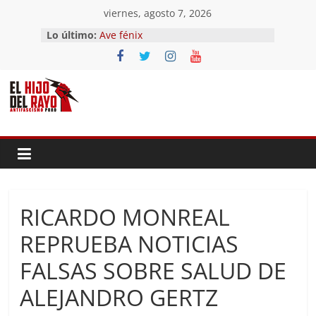
Saltar
viernes, agosto 7, 2026
al
Lo último:
Ave fénix
contenido
¿Dios no existe?
First Time
Hubo un día
El segundo (Del II Tomo del
Pandemonium)
RICARDO MONREAL
REPRUEBA NOTICIAS
FALSAS SOBRE SALUD DE
ALEJANDRO GERTZ